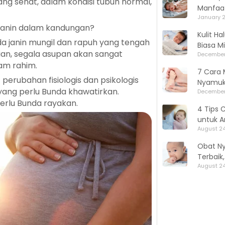
ang sehat, dalam kondisi tubuh normal,
Manfaat
January 2
 janin dalam kandungan?
Kulit H
da janin mungil dan rapuh yang tengah
Biasa M
n, segala asupan akan sangat
December
am rahim.
7 Cara 
perubahan fisiologis dan psikologis
Nyamuk,
 yang perlu Bunda khawatirkan.
December
erlu Bunda rayakan.
4 Tips 
untuk A
August 24
Obat N
Terbaik
August 24