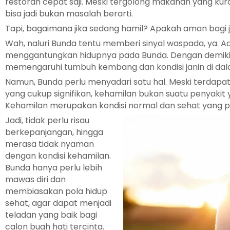
restoran cepat saji. Meski tergolong makanan yang kur
bisa jadi bukan masalah berarti.
Tapi, bagaimana jika sedang hamil? Apakah aman bagi
Wah, naluri Bunda tentu memberi sinyal waspada, ya. A
menggantungkan hidupnya pada Bunda. Dengan demikia
memengaruhi tumbuh kembang dan kondisi janin di dal
Namun, Bunda perlu menyadari satu hal. Meski terdapat 
yang cukup signifikan, kehamilan bukan suatu penyakit
Kehamilan merupakan kondisi normal dan sehat yang p
Jadi, tidak perlu risau
berkepanjangan, hingga
merasa tidak nyaman
dengan kondisi kehamilan.
Bunda hanya perlu lebih
mawas diri dan
membiasakan pola hidup
sehat, agar dapat menjadi
teladan yang baik bagi
calon buah hati tercinta.