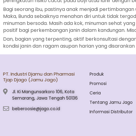
peningkatan risiko cacat pada bayi atau lahir dengan 
Bagi seorang ibu, pastinya anak menjadi pertimbangan
Maka, Bunda sebaiknya menahan diri untuk tidak tergo
minuman bersoda. Masih ada kok, minuman sehat yang l
positif bagi perkembangan janin dalam kandungan. Misaln
Dan, bagian yang terpenting, aktif berkonsultasi den
kondisi janin dan ragam asupan harian yang disarankan 
PT. Industri Djamu dan Pharmasi
Produk
Tjap Djago (Jamu Jago)
Promosi
Jl. Ki Mangunsarkoro 106, Kota
Ceria
Semarang, Jawa Tengah 50136
Tentang Jamu Jago
beberoosie@jago.co.id
Informasi Distributor