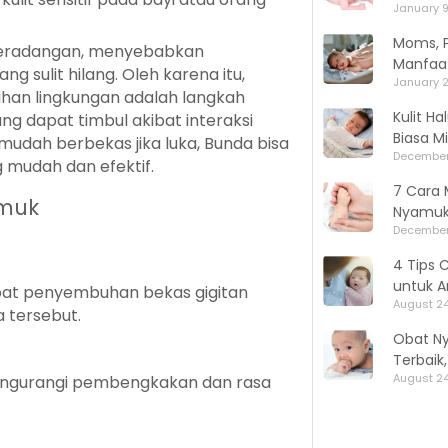
January 9
Moms, P
 peradangan, menyebabkan
Manfaat
 sulit hilang. Oleh karena itu,
January 2
sihan lingkungan adalah langkah
Kulit H
g dapat timbul akibat interaksi
Biasa M
 mudah berbekas jika luka, Bunda bisa
December
 mudah dan efektif.
7 Cara 
amuk
Nyamuk,
December
4 Tips 
untuk A
pat penyembuhan bekas gigitan
August 24
 tersebut.
Obat N
Terbaik
August 24
engurangi pembengkakan dan rasa