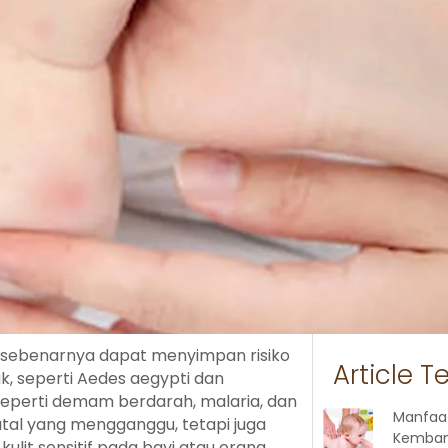
 sebenarnya dapat menyimpan risiko
Article T
k, seperti Aedes aegypti dan
seperti demam berdarah, malaria, dan
Manfaa
tal yang mengganggu, tetapi juga
Kemban
kulit sensitif pada bayi atau orang