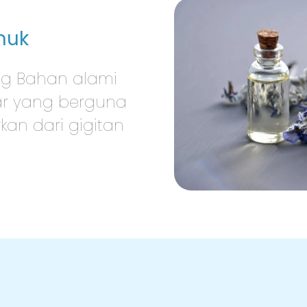
muk
ng Bahan alami
ar yang berguna
an dari gigitan