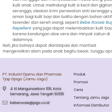
kulit anak. Untuk melindungi kulit si kecil dari gigita
serangga, oleskan krim perawatan anti serangga 
aman bagi kulit bayi dan balita dengan bahan aktif
lavender dan sereh wangi, seperti
Bebe Roosie Bu
Repellent
yang juga dapat melembabkan kulit bay
karena kandungan aloe vera dan minyak zaitun di
dalamnya.
Nah, jika bahaya dapat diantisipasi dan manfaat
mengenalkan alam pada anak begitu besar, tunggu apa la
PT. Industri Djamu dan Pharmasi
Produk
Tjap Djago (Jamu Jago)
Promosi
Jl. Ki Mangunsarkoro 106, Kota
Ceria
Semarang, Jawa Tengah 50136
Tentang Jamu Jago
beberoosie@jago.co.id
Informasi Distributor