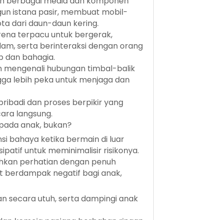
 berbagai media dan komponen
un istana pasir, membuat mobil-
a dari daun-daun kering.
rena terpacu untuk bergerak,
am, serta berinteraksi dengan orang
p dan bahagia.
 mengenali hubungan timbal-balik
gga lebih peka untuk menjaga dan
ribadi dan proses berpikir yang
ara langsung.
pada anak, bukan?
i bahaya ketika bermain di luar
atif untuk meminimalisir risikonya.
rahkan perhatian dengan penuh
t berdampak negatif bagi anak,
 secara utuh, serta dampingi anak