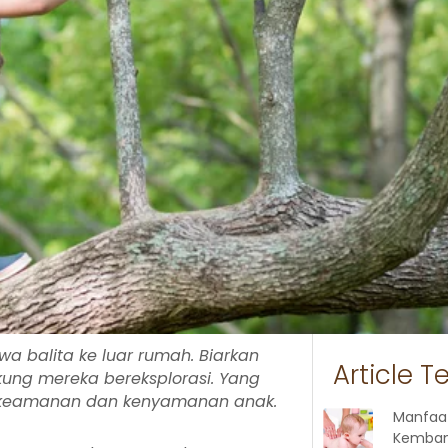
 balita ke luar rumah. Biarkan
Article T
kung mereka bereksplorasi. Yang
ng keamanan dan kenyamanan anak.
Manfaa
Kemban