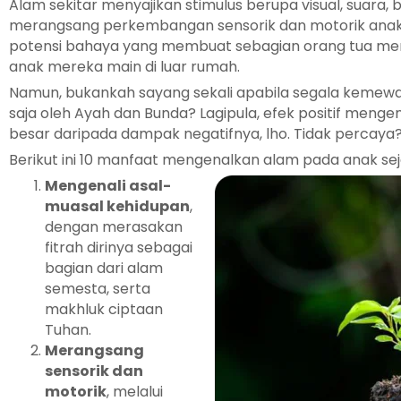
Alam sekitar menyajikan stimulus berupa visual, suara, 
merangsang perkembangan sensorik dan motorik anak. D
potensi bahaya yang membuat sebagian orang tua m
anak mereka main di luar rumah.
Namun, bukankah sayang sekali apabila segala kemewa
saja oleh Ayah dan Bunda? Lagipula, efek positif menge
besar daripada dampak negatifnya, lho. Tidak percaya
Berikut ini 10 manfaat mengenalkan alam pada anak sejak
Mengenali asal-
muasal kehidupan
,
dengan merasakan
fitrah dirinya sebagai
bagian dari alam
semesta, serta
makhluk ciptaan
Tuhan.
Merangsang
sensorik dan
motorik
, melalui