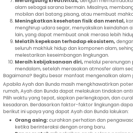
Merangsang kreativitas,
dengan memanfaatkan
alam sebagai sarana bermain. Misalnya, membang
mobilan dari batang pisang, atau membuat mahkot
Meningkatkan kesehatan fisik dan mental,
ka
menghirup udara segar, menyaksikan keindahan al
lain, yang dapat membuat anak merasa lebih hidu
Melatih kepekaan terhadap ekosistem,
dengan
seluruh makhluk hidup dan komponen alam, sehin
melestarikan keseimbangan lingkungan.
Meraih kebijaksanaan diri,
melalui perenungan p
mendalam, setelah merasakan atmosfer alam sec
Bagaimana? Begitu besar manfaat mengenalkan alam 
Apabila Ayah dan Bunda masih mengkhawatirkan potens
rumah, Ayah dan Bunda dapat melakukan tindakan antisip
Pilih waktu yang tepat, siapkan perlengkapan, dan cu
kesadaran. Berdasarkan faktor-faktor lingkungan dapa
berikut ini upaya yang dapat Ayah dan Bunda lakukan:
Orang asing:
curahkan perhatian dan pengawasan
ketika berinteraksi dengan orang baru.