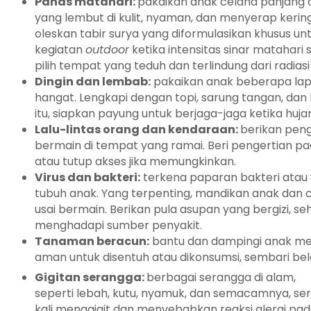
Panas matahari:
pakaikan anak celana panjang 
yang lembut di kulit, nyaman, dan menyerap keringa
oleskan tabir surya yang diformulasikan khusus untu
kegiatan
outdoor
ketika intensitas sinar matahari 
pilih tempat yang teduh dan terlindung dari radiasi
Dingin dan lembab:
pakaikan anak beberapa lapis
hangat. Lengkapi dengan topi, sarung tangan, dan k
itu, siapkan payung untuk berjaga-jaga ketika huja
Lalu-lintas orang dan kendaraan:
berikan pen
bermain di tempat yang ramai. Beri pengertian p
atau tutup akses jika memungkinkan.
Virus dan bakteri:
terkena paparan bakteri atau v
tubuh anak. Yang terpenting, mandikan anak dan c
usai bermain. Berikan pula asupan yang bergizi, 
menghadapi sumber penyakit.
Tanaman beracun:
bantu dan dampingi anak men
aman untuk disentuh atau dikonsumsi, sembari bela
Gigitan serangga:
berbagai serangga di alam,
seperti lebah, kutu, nyamuk, dan semacamnya, ser
kali menggigit dan menyebabkan reaksi alergi pa