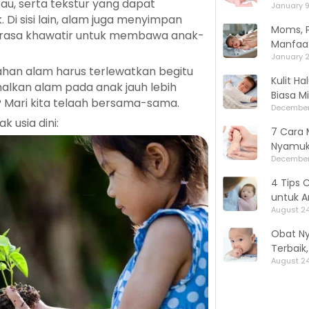
bau, serta tekstur yang dapat
January 9
i sisi lain, alam juga menyimpan
Moms, P
erasa khawatir untuk membawa anak-
Manfaat
January 2
han alam harus terlewatkan begitu
Kulit H
nalkan alam pada anak jauh lebih
Biasa M
? Mari kita telaah bersama-sama.
December
 usia dini:
7 Cara 
Nyamuk,
December
4 Tips 
untuk A
August 24
Obat N
Terbaik
August 24