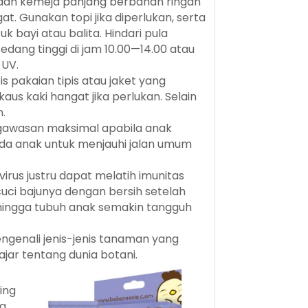
dan kemeja panjang berbahan ringan
t. Gunakan topi jika diperlukan, serta
k bayi atau balita. Hindari pula
sedang tinggi di jam 10.00—14.00 atau
 UV.
 pakaian tipis atau jaket yang
aus kaki hangat jika perlukan. Selain
n.
gawasan maksimal apabila anak
ada anak untuk menjauhi jalan umum
irus justru dapat melatih imunitas
uci bajunya dengan bersih setelah
sehingga tubuh anak semakin tangguh
genali jenis-jenis tanaman yang
jar tentang dunia botani.
ing
da