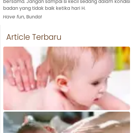
bersama. Jangan sampai si kecil sedang dalam kondisi
badan yang tidak baik ketika hari H.
Have fun
, Bunda!
Article Terbaru