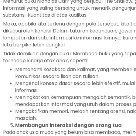
Menurut buku Nicholas Carr yang berjudul The Shallow,
informasi yang saling bersaing untuk menarik pengunj
substansi. Kuantitas di atas kualitas.
Maka, apabila kita terlena dengan pola tersebut, kita t
dikuasai oleh kondisi. Dalam tataran kecanduan, gawai
lompatan dari satu informasi ke informasi lainnya, k
kita berpikir lebih dangkal.
Tidak demikian dengan buku. Membaca buku yang tepa
terhadap kinerja otak anak, seperti:
Memahami kosakata dan kalimat, yang memberi e
komunikasi secara lisan dan tulisan.
Mengenal konsep dasar secara lebih efektif, mulai 
informasi.
Meningkatkan kemampuan mengolah semantik, be
mendapatkan informasi yang utuh dalam proses 
Mengaktifkan memori, melatih rentang atensi, 
masalah.
Membangun interaksi dengan orang tua
Pada anak usia muda yang belum bisa membaca, meliha