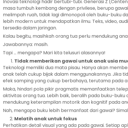
Inovasi teknologi hadir bertubi-tubi. Generasi Z (Centen
masa tumbuh kembang dengan privilese, berupa gawai 
melimpah ruah, tidak lagi dimonopoli oleh buku-buku da
lebih modern untuk mendapatkan ilmu. Teks, video, audi
tersedia dalam jaringan.
Kalau begitu, masihkah orang tua perlu mendukung a
Jawabannya: masih.
Tapi … mengapa? Mari kita telusuri alasannya!
Tidak memberikan gawai untuk anak usia m
Teknologi memiliki dua mata pisau. Hanya akan member
anak telah cukup bijak dalam menggunakannya. Jika ti
efek samping yang cukup berbahaya, terutama pada a
Maka, hindari pola pikir pragmatis memanfaatkan tele
aktivitas orang tua. Lebih baik, beralih pada buku-buk
mendukung keterampilan motorik dan kognitif pada an
Nah, mengapa buku lebih bermanfaat dari gawai? Simak
Melatih anak untuk fokus
Perhatikan detail visual yang ada pada gawai. Setiap a