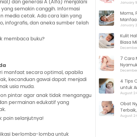
nial) dan generasi A (Alfa) menjalani
January 9
yang semakin canggih. Informasi
Moms, P
n media cetak. Ada cara lain yang
Manfaat
o, infografis, dan aneka sumber telah
January 2
Kulit H
nak membaca buku?
Biasa M
December
7 Cara 
uda
Nyamuk,
December
i manfaat secara optimal, apabila
dak, kecanduan gawai dapat menjadi
4 Tips 
nak usia muda.
untuk A
August 24
pon pintar agar anak tidak menganggu
u dan permainan edukatif yang
Obat N
ak.
Terbaik
August 24
 poin selanjutnya!
plikasi berlomba-lomba untuk