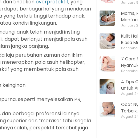
on dan tindakan
overprotektif
, yang
January 9
Terdapat berbagai hal yang mendasari
Moms, P
a yang terlalu tinggi terhadap anak,
Manfaat
atau kondisi lingkungan.
January 2
lindungi anak telah menjadi insting
Kulit H
i, dapat berlanjut menjadi pola asuh
Biasa M
alam jangka panjang.
December
da laju perubahan zaman dan iklim
7 Cara 
tua menerapkan pola asuh helikopter,
Nyamuk,
tektif yang membentuk pola asuh
December
4 Tips 
keinginan.
untuk A
August 24
purna, seperti menyelesaikan PR,
Obat N
Terbaik
 dan berbagai preferensi lainnya.
August 24
ang superior dan “merasa” tahu segala
hnya salah, perspektif tersebut juga