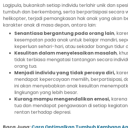
Lagipula, bukankah setiap individu terlahir unik dan spes
tumbuh dan berkembang, serta berpartisipasi secara 
helikopter, terjadi pemangkasan hak anak yang aka
karakter anak di masa depan, antara lain:
Senantiasa bergantung pada orang lain
, kar
kesempatan pada anak untuk belajar mandiri, se
keperluan sehari-hari, atau sekadar bangun tidur di
Kesulitan dalam menyelesaikan masalah
, kh
tidak terbiasa mengatasi tantangan secara indiv
orang tua.
Menjadi individu yang tidak percaya diri,
kare
mendapat kepercayaan memilih, berpartisipasi, d
ini akan menyebabkan anak kesulitan menempatkan
lingkungan yang lebih besar.
Kurang mampu mengendalikan emosi,
karena 
tua dan mendapat pengawasan di setiap kegiatan.
rentan terhadap depresi.
Baca Juga:
Cara Optimalkan Tumbuh Kembang An