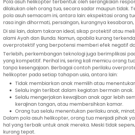
Pola asuh helikopter terbentuk oleh serangkaian resp
dilakukan oleh orang tua, secara sadar maupun tidak. 
pola asuh semacam ini, antara lain: ekspektasi orang tu
rasa ingin dihormati, persaingan, kurangnya kesabaran, 
Di sisi lain, dalam takaran ideal, sikap protektif atau me
alami Ayah dan Bunda. Namun, apabila kurang terkendal
overprotektif yang berpotensi memberi efek negatif d
Terlebih, perkembangan teknologi juga berimplikasi pa
yang kompetitif. Perihal ini, sering kali memicu orang 
tanpa kesengajaan. Berbagai contoh perilaku overpro
helikopter pada setiap tahapan usia, antara lain:
Tidak membiarkan anak memilih atau menentukan 
Selalu ingin terlibat dalam kegiatan bermain anak.
Selalu mengerjakan kewajiban anak agar lebih sem
kerajinan tangan, atau membersihkan kamar.
Orang tua selalu menentukan perilaku anak, minat,
Dalam pola asuh helikopter, orang tua menjadi pihak y
hal yang terbaik untuk anak mereka. Meski tidak sepenu
kurang tepat.