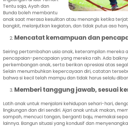
Tentu saja, Ayah dan
Bunda boleh membantu
anak saat merasa kesulitan atau menangis ketika terja
bangkit, melanjutkan kegiatan, dan tidak putus asa han
Mencatat kemampuan dan pencapa
Seiring pertambahan usia anak, keterampilan mereka 
pencapaian-pencapaian yang mereka raih. Ada baiknya
perkembangan anak, serta berikan apresiasi atas segala
Selain menumbuhkan kepercayaan diri, catatan terseb
bahwa si kecil telah mampu dan tidak harus selalu diban
Memberi tanggung jawab, sesuai 
Latih anak untuk menjalani kehidupan sehari-hari, de
lingkungan dan diri sendiri. Ajari anak untuk makan,
sampah, mencuci tangan, berganti baju, memakai sep
lainnya. Bangun situasi yang kondusif dan menyenang