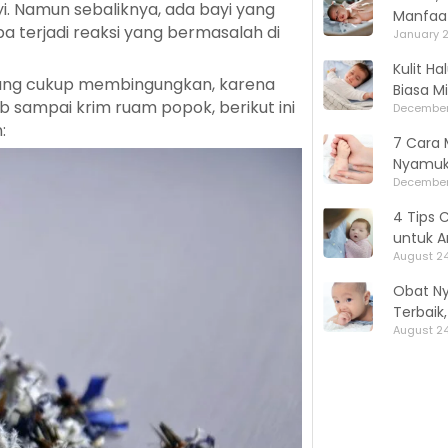
i. Namun sebaliknya, ada bayi yang
Manfaat
a terjadi reaksi yang bermasalah di
January 2
Kulit H
yang cukup membingungkan, karena
Biasa M
 sampai krim ruam popok, berikut ini
December
:
7 Cara 
Nyamuk,
December
4 Tips 
untuk A
August 24
Obat N
Terbaik
August 24