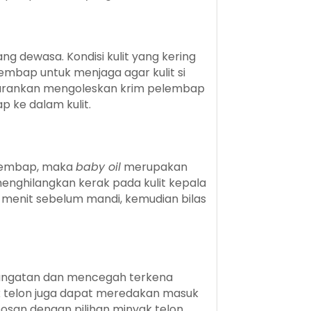
ng dewasa. Kondisi kulit yang kering
embap untuk menjaga agar kulit si
 disarankan mengoleskan krim pelembap
p ke dalam kulit.
pelembap, maka
baby oil
merupakan
enghilangkan kerak pada kulit kepala
0 menit sebelum mandi, kemudian bilas
hangatan dan mencegah terkena
yak telon juga dapat meredakan masuk
bosan dengan pilihan minyak telon