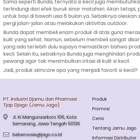
Sama seperti Bunda, ternyata si kecil juga membutuhk
terlindungi dari efek buruk sinar matahari. Akan tetapi,
untuk bayi di bawah usia 6 bulan ya. Sebaiknya oleskan
pergi jalan-jalan atau melakukan aktivitas
outdoor
.
Bunda dapat membeli enam produk di atas guna merawat
kulit yang sehat. Namun, sebelum membeli sangat dis
yang ada terlebih dulu supaya memastikan bahwa produk
kecil. Selain itu, sebaiknya Bunda juga menghindari pr
pewangi agar tak menimbulkan iritasi di kulit si kecil.
Jadi, produk
skincare
apa yang menjadi favorit si kecil?
PT. Industri Djamu dan Pharmasi
Produk
Tjap Djago (Jamu Jago)
Promosi
Jl. Ki Mangunsarkoro 106, Kota
Ceria
Semarang, Jawa Tengah 50136
Tentang Jamu Jago
beberoosie@jago.co.id
Informasi Distributor