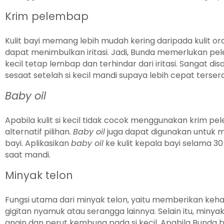
Krim pelembap
Kulit bayi memang lebih mudah kering daripada kulit ora
dapat menimbulkan iritasi. Jadi, Bunda memerlukan pel
kecil tetap lembap dan terhindar dari iritasi. Sangat
sesaat setelah si kecil mandi supaya lebih cepat tersera
Baby oil
Apabila kulit si kecil tidak cocok menggunakan krim 
alternatif pilihan.
Baby oil
juga dapat digunakan untuk m
bayi. Aplikasikan
baby oil
ke kulit kepala bayi selama 3
saat mandi.
Minyak telon
Fungsi utama dari minyak telon, yaitu memberikan ke
gigitan nyamuk atau serangga lainnya. Selain itu, min
angin dan perut kembung pada si kecil. Apabila Bunda 